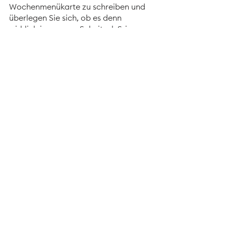
Wochenmenükarte zu schreiben und 
überlegen Sie sich, ob es denn 
wirklich immer nur Schnitzel, Sri-
Lanka-Curry oder Burger geben soll 
und der Platz für Ideen sich nur auf 
den Montag und Donnerstag 
beschränkt.
Und: nach einem überraschenden 
Magazin, wo mal alles ein wenig 
anders läuft, schmeckt auch das 
Bekannte wieder noch besser.
Content-Marketing
Konzeption
Kundenmagazin
Agentur
Luzern